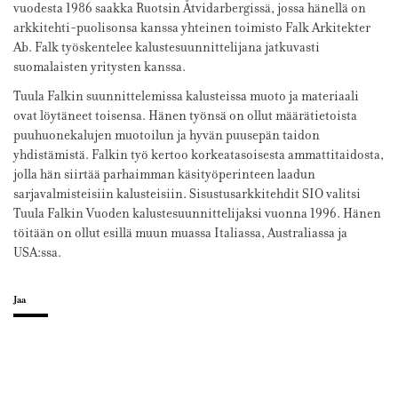
vuodesta 1986 saakka Ruotsin Åtvidarbergissä, jossa hänellä on
arkkitehti-puolisonsa kanssa yhteinen toimisto Falk Arkitekter
Ab. Falk työskentelee kalustesuunnittelijana jatkuvasti
suomalaisten yritysten kanssa.
Tuula Falkin suunnittelemissa kalusteissa muoto ja materiaali
ovat löytäneet toisensa. Hänen työnsä on ollut määrätietoista
puuhuonekalujen muotoilun ja hyvän puusepän taidon
yhdistämistä. Falkin työ kertoo korkeatasoisesta ammattitaidosta,
jolla hän siirtää parhaimman käsityöperinteen laadun
sarjavalmisteisiin kalusteisiin. Sisustusarkkitehdit SIO valitsi
Tuula Falkin Vuoden kalustesuunnittelijaksi vuonna 1996. Hänen
töitään on ollut esillä muun muassa Italiassa, Australiassa ja
USA:ssa.
Jaa