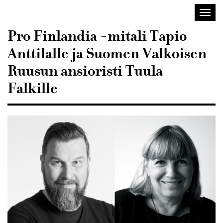
Sisustusarkkitehdit
Avaa/
SIO
valik
Pro Finlandia -mitali Tapio
Anttilalle ja Suomen Valkoisen
Ruusun ansioristi Tuula
Falkille