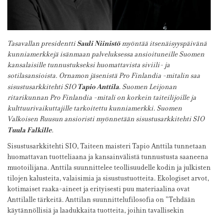
Sauli Niinistö
Tasavallan presidentti
myöntää itsenäisyyspäivänä
kunniamerkkejä isänmaan palveluksessa ansioituneille Suomen
kansalaisille tunnustukseksi huomattavista siviili- ja
sotilasansioista. Ornamon jäsenistä Pro Finlandia -mitalin saa
Tapio Anttila
sisustusarkkitehti SIO
. Suomen Leijonan
ritarikunnan Pro Finlandia -mitali on korkein taiteilijoille ja
kulttuurivaikuttajille tarkoitettu kunniamerkki. Suomen
Valkoisen Ruusun ansioristi myönnetään sisustusarkkitehti SIO
Tuula Falkille
.
Sisustusarkkitehti SIO, Taiteen maisteri Tapio Anttila tunnetaan
huomattavan tuotteliaana ja kansainvälistä tunnustusta saaneena
muotoilijana. Anttila suunnittelee teollisuudelle kodin ja julkisten
tilojen kalusteita, valaisimia ja sisustustuotteita. Ekologiset arvot,
kotimaiset raaka-aineet ja erityisesti puu materiaalina ovat
Anttilalle tärkeitä. Anttilan suunnittelufilosofia on ”Tehdään
käytännöllisiä ja laadukkaita tuotteita, joihin tavallisekin