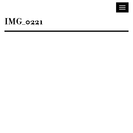
Sisustusarkkitehdit
Avaa/
SIO
valik
IMG_0221