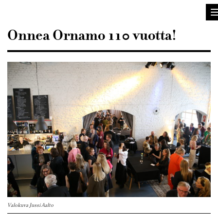
Sisustusarkkitehdit
SIO
Onnea Ornamo 110 vuotta!
Valokuva Jussi Aalto