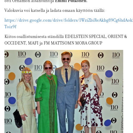
Emmi Putkonen
otti Ornamon aisantuntija
.
Valokuvia voi katsella ja ladata omaan käyttöön täällä:
https://drive.google.com/drive/folders/1WziZbiReAkbg89Cg6hdAo
Toiz9f
Kiitos osallistumisesta ständillä EDELSTEIN SPECIAL, ORIENT &
OCCIDENT, MAFI ja FM MATTSOMN MORA GROUP