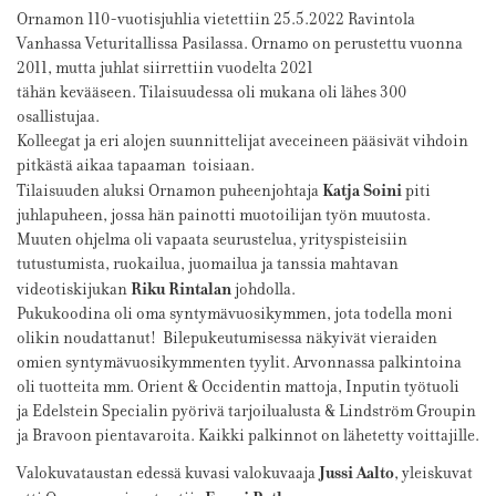
Ornamon 110-vuotisjuhlia vietettiin 25.5.2022 Ravintola
Vanhassa Veturitallissa Pasilassa. Ornamo on perustettu vuonna
2011, mutta juhlat siirrettiin vuodelta 2021
tähän kevääseen. Tilaisuudessa oli mukana oli lähes 300
osallistujaa.
Kolleegat ja eri alojen suunnittelijat aveceineen pääsivät vihdoin
pitkästä aikaa tapaaman toisiaan.
Katja Soini
Tilaisuuden aluksi Ornamon puheenjohtaja
piti
juhlapuheen, jossa hän painotti muotoilijan työn muutosta.
Muuten ohjelma oli vapaata seurustelua, yrityspisteisiin
tutustumista, ruokailua, juomailua ja tanssia mahtavan
Riku Rintalan
videotiskijukan
johdolla.
Pukukoodina oli oma syntymävuosikymmen, jota todella moni
olikin noudattanut! Bilepukeutumisessa näkyivät vieraiden
omien syntymävuosikymmenten tyylit. Arvonnassa palkintoina
oli tuotteita mm. Orient & Occidentin mattoja, Inputin työtuoli
ja Edelstein Specialin pyörivä tarjoilualusta & Lindström Groupin
ja Bravoon pientavaroita. Kaikki palkinnot on lähetetty voittajille.
Jussi Aalto
Valokuvataustan edessä kuvasi valokuvaaja
, yleiskuvat