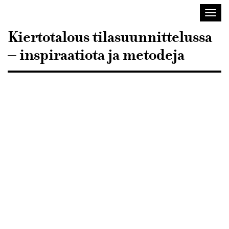
Sisustusarkkitehdit
Avaa/
SIO
valik
Kiertotalous tilasuunnittelussa
– inspiraatiota ja metodeja