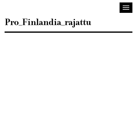
Sisustusarkkitehdit
Avaa/
SIO
valik
Pro_Finlandia_rajattu