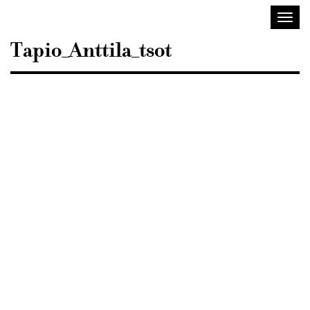
Sisustusarkkitehdit
Avaa/
SIO
valik
Tapio_Anttila_tsot