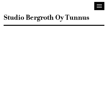
Sisustusarkkitehdit
Avaa/
SIO
valik
Studio Bergroth Oy Tunnus