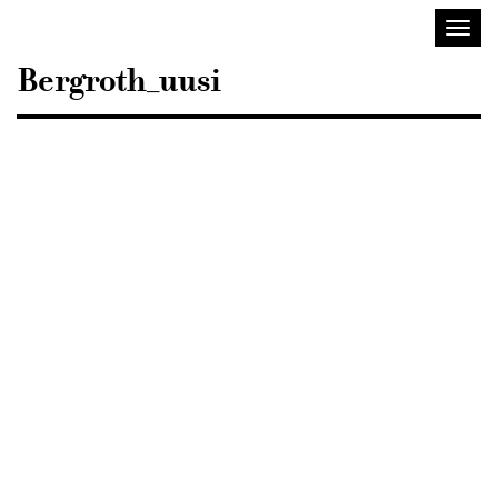
Sisustusarkkitehdit
Avaa/
SIO
valik
Bergroth_uusi