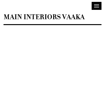
Sisustusarkkitehdit
Avaa/
SIO
valik
MAIN INTERIORS VAAKA