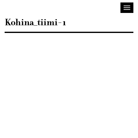
Sisustusarkkitehdit
Avaa/
SIO
valik
Kohina_tiimi-1