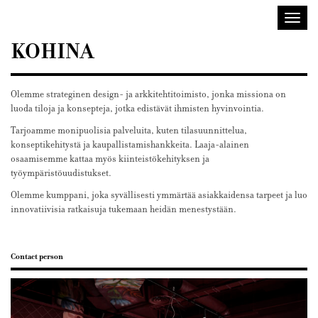
Sisustusarkkitehdit
Avaa/
SIO
valik
KOHINA
Olemme strateginen design- ja arkkitehtitoimisto, jonka missiona on
luoda tiloja ja konsepteja, jotka edistävät ihmisten hyvinvointia.
Tarjoamme monipuolisia palveluita, kuten tilasuunnittelua,
konseptikehitystä ja kaupallistamishankkeita. Laaja-alainen
osaamisemme kattaa myös kiinteistökehityksen ja
työympäristöuudistukset.
Olemme kumppani, joka syvällisesti ymmärtää asiakkaidensa tarpeet ja luo
innovatiivisia ratkaisuja tukemaan heidän menestystään.
Contact person