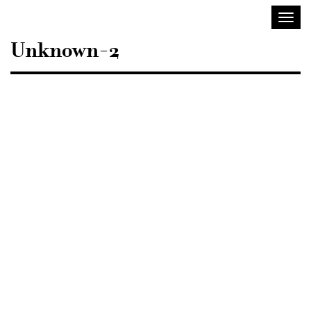
Sisustusarkkitehdit
Avaa/
SIO
valik
Unknown-2