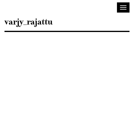
Sisustusarkkitehdit
Avaa/
SIO
valik
varjy_rajattu