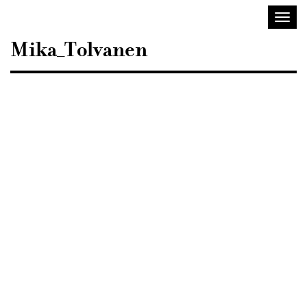
Sisustusarkkitehdit
Avaa/
SIO
valik
Mika_Tolvanen