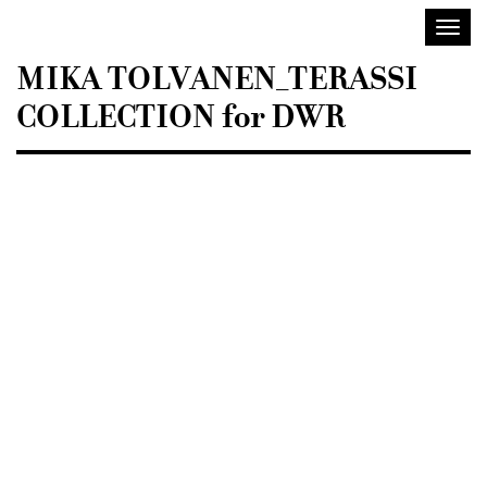
Sisustusarkkitehdit
Avaa/
SIO
valik
MIKA TOLVANEN_TERASSI
COLLECTION for DWR