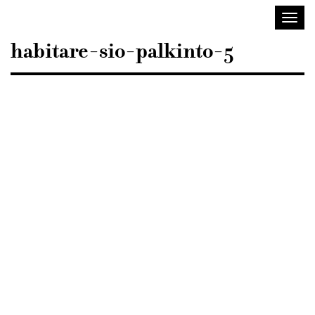
Sisustusarkkitehdit
Avaa/
SIO
valik
habitare-sio-palkinto-5