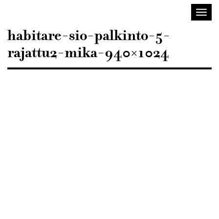
Sisustusarkkitehdit
Avaa/
SIO
valik
habitare-sio-palkinto-5-
rajattu2-mika-940×1024