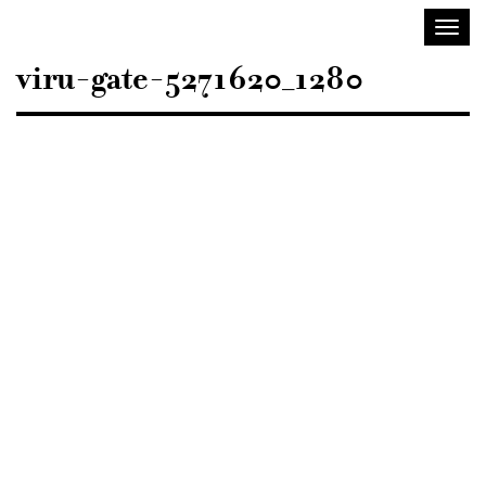
Sisustusarkkitehdit
Avaa/
SIO
valik
viru-gate-5271620_1280