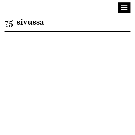
Sisustusarkkitehdit
Avaa/
SIO
valik
75_sivussa