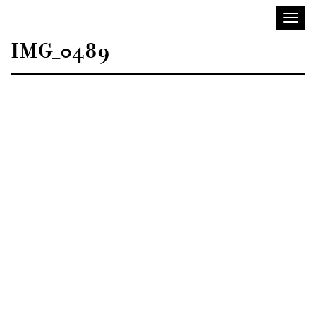
Sisustusarkkitehdit
Avaa/
SIO
valik
IMG_0489