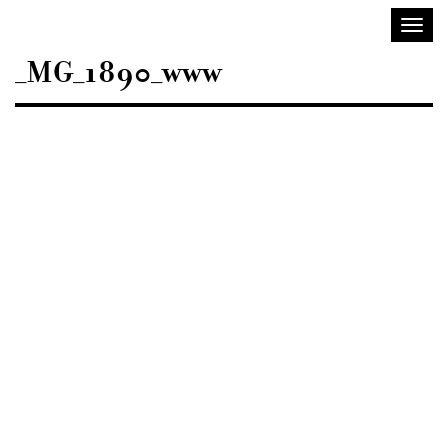
Sisustusarkkitehdit
Avaa/
SIO
valik
_MG_1890_www