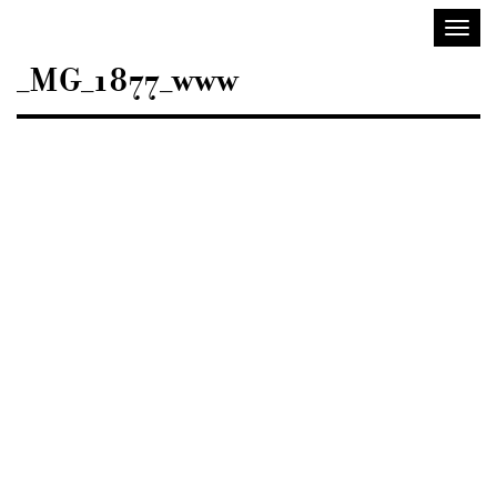
Sisustusarkkitehdit
Avaa/
SIO
valik
_MG_1877_www