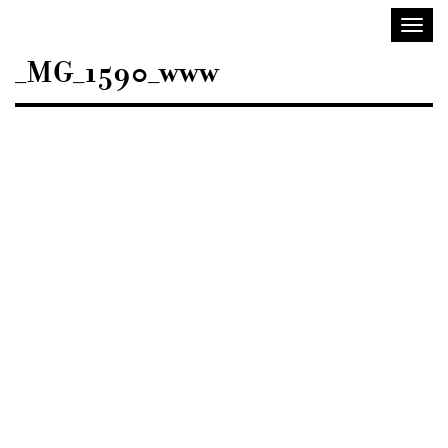
Sisustusarkkitehdit
Avaa/
SIO
valik
_MG_1590_www