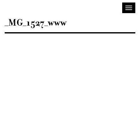
Sisustusarkkitehdit
Avaa/
SIO
valik
_MG_1527_www