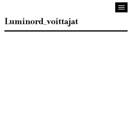
Sisustusarkkitehdit
Avaa/
SIO
valik
Luminord_voittajat