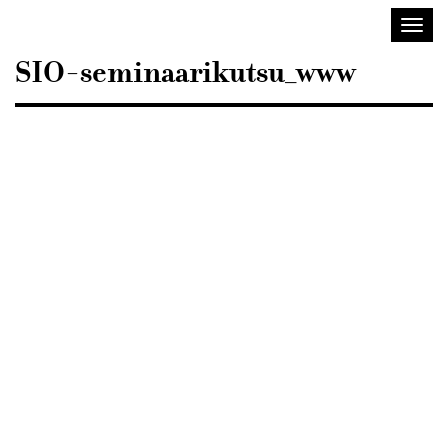
Sisustusarkkitehdit
Avaa/
SIO
valik
SIO-seminaarikutsu_www