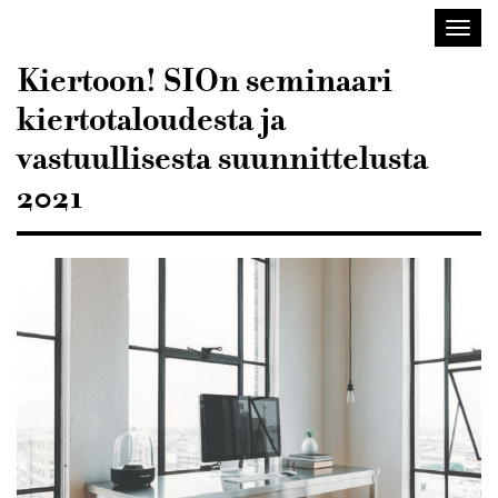
Sisustusarkkitehdit
Avaa/
SIO
valik
Kiertoon! SIOn seminaari
kiertotaloudesta ja
vastuullisesta suunnittelusta
2021