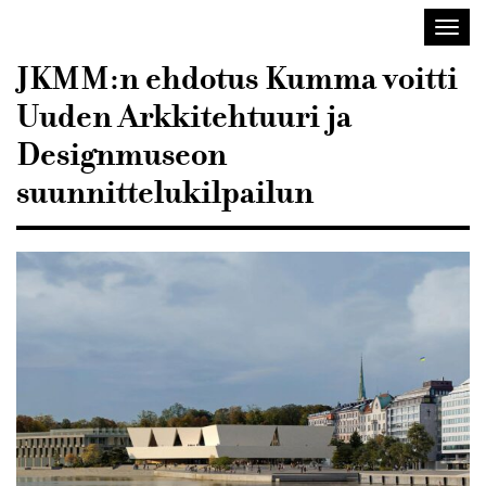
Sisustusarkkitehdit
Avaa/
SIO
valik
JKMM:n ehdotus Kumma voitti
Uuden Arkkitehtuuri ja
Designmuseon
suunnittelukilpailun