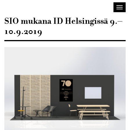
Sisustusarkkitehdit
Avaa/
SIO
valik
SIO mukana ID Helsingissä 9.–
10.9.2019