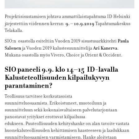
Projektisisustamisen johtava ammattilaistapahtuma ID Helsinki
9. – 10.9.2019
järjestettiin viidennen kerran
Tapahtumakeskus
Telakalla.
Paula
SIO:n osastolla esiteltiin Vuoden 2019 sisustusarkkitehti
Salonen
Ari Kanerva
ja Vuoden 2019 kalustesuunnittelija
.
Mukana osastolla myös Vivero, Choice ja Orient & Occident.
SIO paneeli
9.9. klo 14–15
ID-lavalla
Kalusteteollisuuden kilpailukyvyn
parantaminen?
Teollisuus tarvitsee korkeatasoista
suunnitteluosaamista.
Erikoistuneet, muotoiluun ja
suunnitteluun sekä kokonaisvaltaiseen palvelutarjontaan
panostavat yritykset erottuvat kilpailussa
edukseen.
Puuteollisuuden kehityshanke on alan tavoite vastata
huonekaluteollisuuden kehittämisen haasteeseen ja laadukkaan
suunnitteluosaamisen varmistamiseen. Hanke aloitetaan