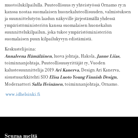
muotoilukilpailulla.
Puuteollisuus ry yhteistyössä Ornamo ry:n
kanssa
nostaa suomalaisen huonekaluteollisuuden, valmistuksen
ja suunnittelutyön laadun näkyville järjestämällä yhdessä
ympäristöministeriön kanssa suomalaisen huonekalun
suunnittelukilpailun, joka
tukee ympäristöministeriön
suomalaisen puun kilpailukyvyn edistämistä.
Keskustelijoina:
Annaleena Hämäläinen,
Janne Liias,
luova johtaja, Hakola,
toiminnanjohtaja, Puuteollisuusyrittäjät ry, Vuoden
Ari Kanerva,
kalustesuunnittelija 2019
Design Ari Kanerva,
Elisa Luoto Young Finnish Design,
sisustusarkkitehti SIO
Salla Heinänen,
Moderaattori
toiminnanjohtaja, Ornamo.
www.idhelsinki.fi
Seuraa meitä