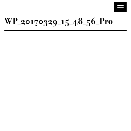
Sisustusarkkitehdit
Avaa/
SIO
valik
WP_20170329_15_48_56_Pro