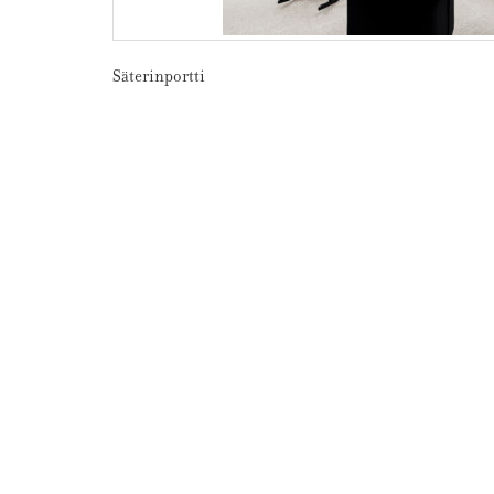
Säterinportti