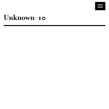
Sisustusarkkitehdit
Avaa/
SIO
valik
Unknown-10