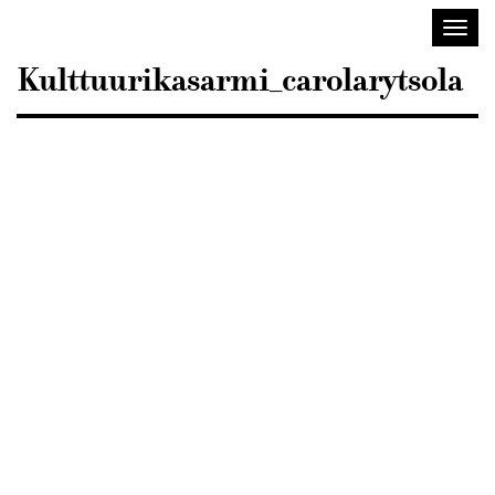
Sisustusarkkitehdit
Avaa/
SIO
valik
Kulttuurikasarmi_carolarytsola