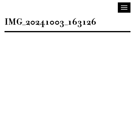
Sisustusarkkitehdit
Avaa/
SIO
valik
IMG_20241003_163126