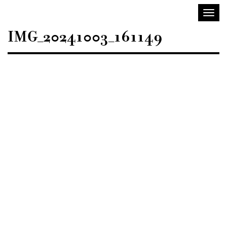
Sisustusarkkitehdit
Avaa/
SIO
valik
IMG_20241003_161149