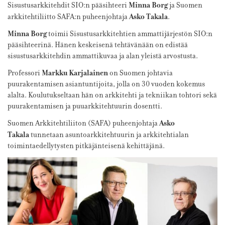
Minna Borg
Sisustusarkkitehdit SIO:n pääsihteeri
ja Suomen
Asko Takala
arkkitehtiliitto SAFA:n puheenjohtaja
.
Minna Borg
toimii Sisustusarkkitehtien ammattijärjestön SIO:n
pääsihteerinä. Hänen keskeisenä tehtävänään on edistää
sisustusarkkitehdin ammattikuvaa ja alan yleistä arvostusta.
Markku Karjalainen
Professori
on Suomen johtavia
puurakentamisen asiantuntijoita, jolla on 30 vuoden kokemus
alalta. Koulutukseltaan hän on arkkitehti ja tekniikan tohtori sekä
puurakentamisen ja puuarkkitehtuurin dosentti.
Asko
Suomen Arkkitehtiliiton (SAFA) puheenjohtaja
Takala
tunnetaan asuntoarkkitehtuurin ja arkkitehtialan
toimintaedellytysten pitkäjänteisenä kehittäjänä.