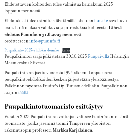
Ehdotettavien kohteiden tulee valmistua heinäkuun 2025
loppuun mennessä.
Ehdotukset tulee toimittaa täyttämällä oheinen
lomake
soveltuvin
Lähetä
osin. Liitä mukaan valokuvia ja piirustuksia kohteesta.
ehdotus Puuinfoon 31.8.2025 mennessä
osoitteeseen
info@puuinfo.fi
.
Puupalkinto-2025-ehdokas-lomake
Lataa
Puupalkinnon saaja julkistetaan 30.10.2025
Puupäivillä
Helsingin
Messukeskus Siivessä.
Puupalkinto on jaettu vuodesta 1994 alkaen. Loppusuoran
puupalkintoehdokkaiden kesken järjestetään yleisöäänestys.
Palkinnon myöntää Puuinfo Oy. Tutustu edellisiin Puupalkinnon
saajiin
täällä
Puupalkintotuomaristo esittäytyy
Vuoden 2025 Puupalkinnon voittajan valitsee
Puuinfo
n nimeämä
tuomaristo, jonka jäseninä toimii Tampereen yliopiston
Markku Karjalainen
rakennusopin professori
,