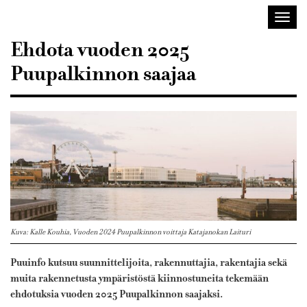
Sisustusarkkitehdit
Avaa/
SIO
valik
Ehdota vuoden 2025
Puupalkinnon saajaa
Kuva: Kalle Kouhia, Vuoden 2024 Puupalkinnon voittaja Katajanokan Laituri
Puuinfo kutsuu suunnittelijoita, rakennuttajia, rakentajia sekä
muita rakennetusta ympäristöstä kiinnostuneita tekemään
ehdotuksia vuoden 2025 Puupalkinnon saajaksi.