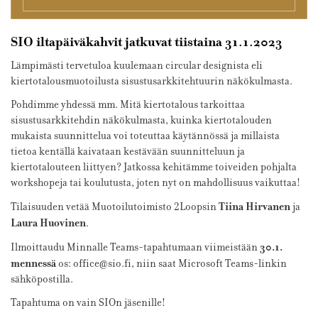
SIO iltapäiväkahvit jatkuvat tiistaina 31.1.2023
Lämpimästi tervetuloa kuulemaan
circular
designista eli
kiertotalousmuotoilusta sisustusarkkitehtuurin näkökulmasta.
Pohdimme yhdessä mm. Mitä kiertotalous tarkoittaa
sisustusarkkitehdin näkökulmasta, kuinka kiertotalouden
mukaista suunnittelua voi toteuttaa käytännössä ja millaista
tietoa kentällä kaivataan kestävään suunnitteluun ja
kiertotalouteen liittyen? Jatkossa kehitämme toiveiden pohjalta
workshopeja tai koulutusta, joten nyt on mahdollisuus vaikuttaa!
Tiina Hirvanen
Tilaisuuden vetää Muotoilutoimisto 2Loopsin
ja
Laura Huovinen
.
30.1.
Ilmoittaudu Minnalle Teams-tapahtumaan viimeistään
mennessä
os: office@sio.fi, niin saat Microsoft Teams-linkin
sähköpostilla.
Tapahtuma on vain SIOn jäsenille!