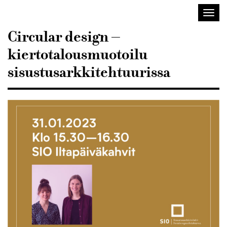
Sisustusarkkitehdit
Avaa/
SIO
valik
Circular design –
kiertotalousmuotoilu
sisustusarkkitehtuurissa