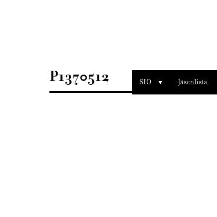
Sisustusarkkitehdit
SIO
P1370512
SIO
Jäsenlista