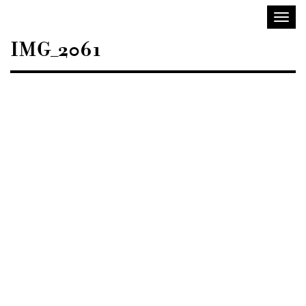
Sisustusarkkitehdit
Avaa/
SIO
valik
IMG_2061