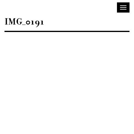
Sisustusarkkitehdit
Avaa/
SIO
valik
IMG_0191