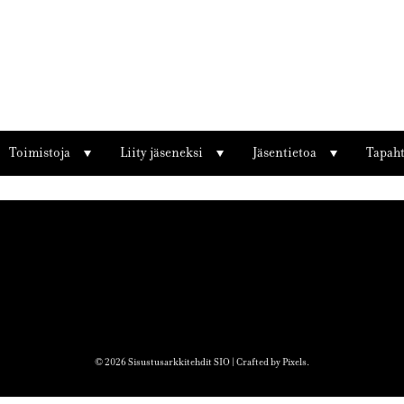
a
Toimistoja
Liity jäseneksi
Jäsentietoa
Tapah
© 2026 Sisustusarkkitehdit SIO | Crafted by
Pixels
.