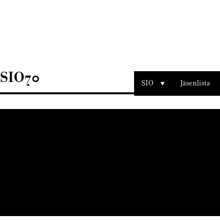
Sisustusarkkitehdit
SIO
SIO70
SIO
Jäsenlista