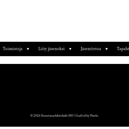
Toimistoja
Liity jäseneksi
Jäsentietoa
Tapah
© 2026 Sisustusarkkitehdit SIO | Crafted by
Pixels
.