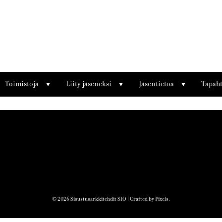
Toimistoja
Liity jäseneksi
Jäsentietoa
Tapah
© 2026 Sisustusarkkitehdit SIO | Crafted by
Pixels
.