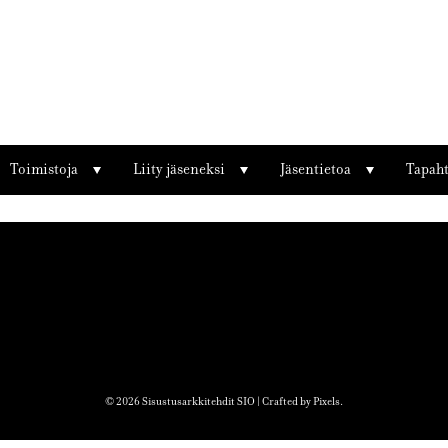
Toimistoja
Liity jäseneksi
Jäsentietoa
Tapah
© 2026 Sisustusarkkitehdit SIO | Crafted by
Pixels
.