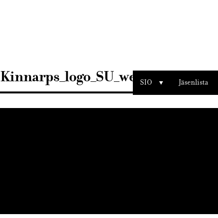
Sisustusarkkitehdit
SIO
Kinnarps_logo_SU_web_sio
SIO
Jäsenlista