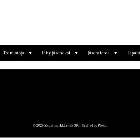
Toimistoja
Liity jäseneksi
Jäsentietoa
Tapah
© 2026 Sisustusarkkitehdit SIO | Crafted by
Pixels
.