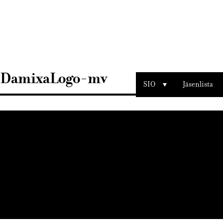
Sisustusarkkitehdit
SIO
DamixaLogo-mv
SIO
Jäsenlista