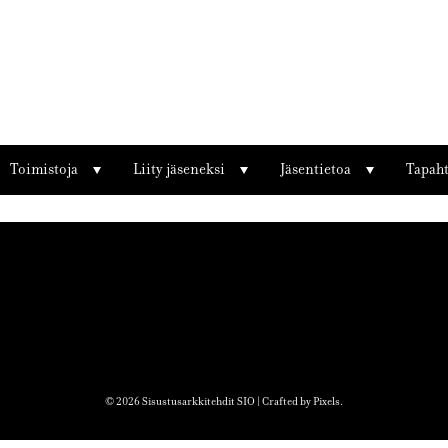
Toimistoja
Liity jäseneksi
Jäsentietoa
Tapah
© 2026 Sisustusarkkitehdit SIO | Crafted by
Pixels
.