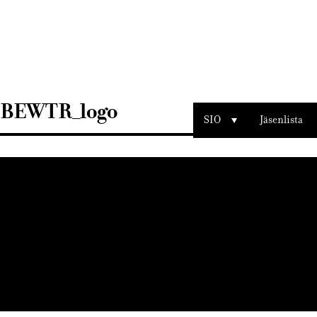
Sisustusarkkitehdit
SIO
BEWTR_logo
SIO
Jäsenlista