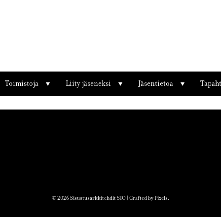
Toimistoja
Liity jäseneksi
Jäsentietoa
Tapah
© 2026 Sisustusarkkitehdit SIO | Crafted by
Pixels
.