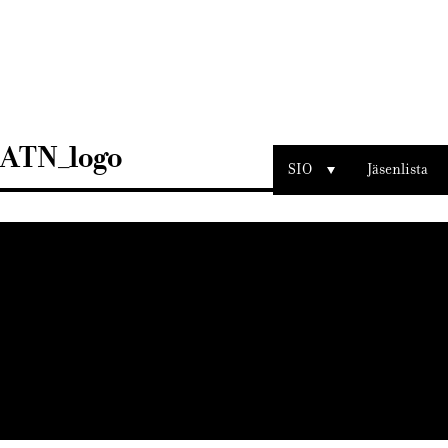
Sisustusarkkitehdit
SIO
ATN_logo
SIO
Jäsenlista