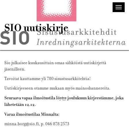
Sisustusarkkitehdit
Avaa/
SIO
valik
SIO uutiskirje
Sio julkaisee kuukausittain omaa sähköistä uutiskirjettä
jäsenilleen.
Tavoitat kauttamme yli 780 sisustusarkkitehtia!
Uutiskirjeeseen otamme mukaan myös mainosbannereita.
Seuraava vapaa ilmoitustila löytyy joulukuun kirjeestämme, joka
lähetetään 12.12.
Varaa ilmoitustilaa Minnalta:
minna.borg@sio.fi, p. 046 878 2573