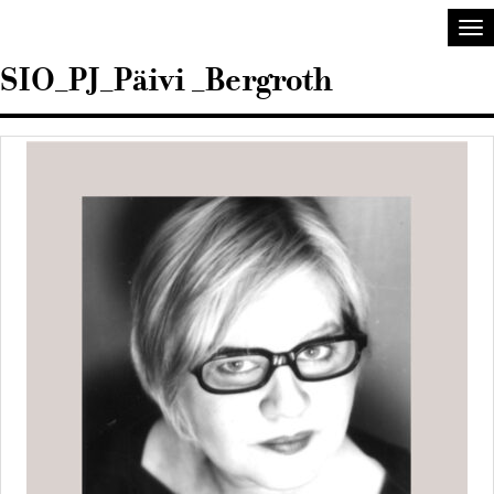
Sisustusarkkitehdit
Ava
SIO
val
SIO_PJ_Päivi _Bergroth