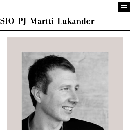
Sisustusarkkitehdit
Ava
SIO
val
SIO_PJ_Martti_Lukander